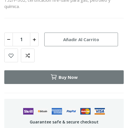
152/F-302, certificación fire-safe para gas, petróleo y
química.
Añadir Al Carrito
Buy Now
Guarantee safe & secure checkout