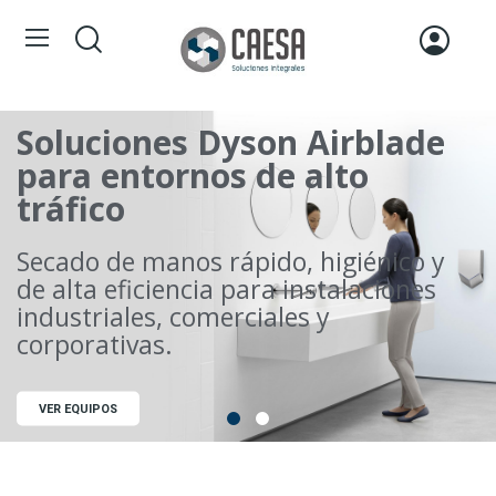
Soluciones Dyson Airblade
para entornos de alto
Soluciones para manejo y
tráfico
almacenamiento de fluidos
Secado de manos rápido, higiénico y
Equipos para transporte,
de alta eficiencia para instalaciones
almacenamiento y control de fluidos
industriales, comerciales y
corporativas.
VER SOLUCIONES
VER EQUIPOS