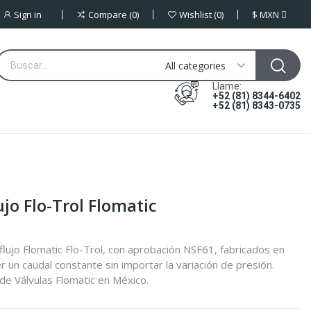
Sign in
$
MXN
Compare
0
Wishlist
0
All categories
Llame:
+52 (81) 8344-6402
+52 (81) 8343-0735
jo Flo-Trol Flomatic
flujo Flomatic Flo-Trol, con aprobación NSF61, fabricados en
 un caudal constante sin importar la variación de presión.
de Válvulas Flomatic en México.