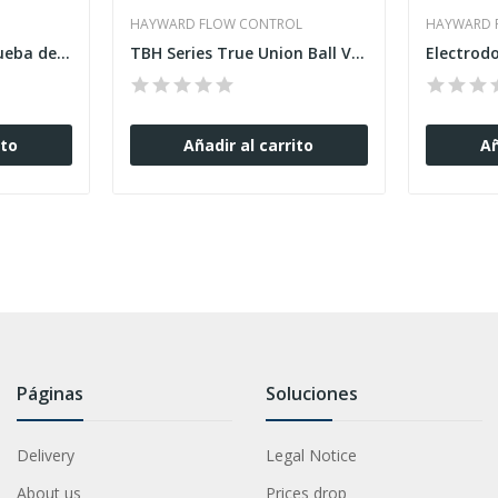
HAYWARD FLOW CONTROL
HAYWARD 
Válvulas de Bola a Prueba de Fuego (Fire-Safe)...
TBH Series True Union Ball Valves with Z-Ball
Electrod
ito
Añadir al carrito
Añ
Páginas
Soluciones
Delivery
Legal Notice
About us
Prices drop